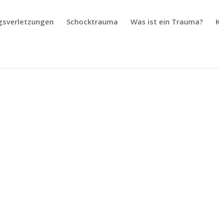
gsverletzungen
Schocktrauma
Was ist ein Trauma?